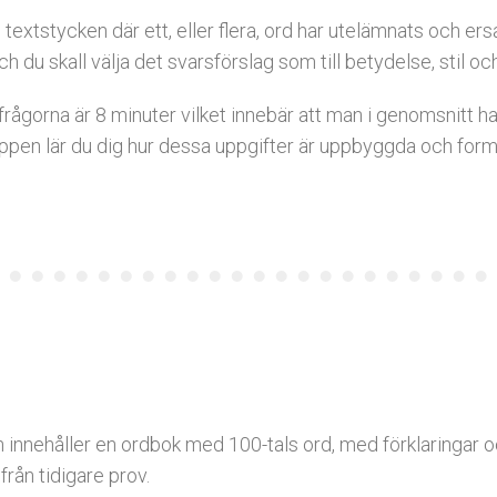
extstycken där ett, eller flera, ord har utelämnats och ers
 du skall välja det svarsförslag som till betydelse, stil oc
gorna är 8 minuter vilket innebär att man i genomsnitt har 
ppen lär du dig hur dessa uppgifter är uppbyggda och formu
 innehåller en ordbok med 100-tals ord, med förklaringar 
från tidigare prov.